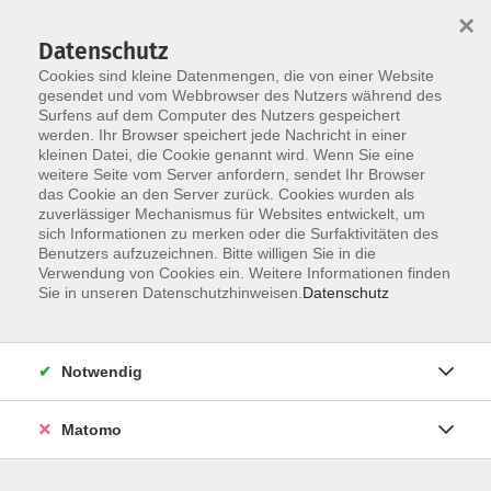
×
Datenschutz
Cookies sind kleine Datenmengen, die von einer Website
gesendet und vom Webbrowser des Nutzers während des
Surfens auf dem Computer des Nutzers gespeichert
Skip to main content
You are here:
werden. Ihr Browser speichert jede Nachricht in einer
über uns
unsere Kursleiter:innen
kleinen Datei, die Cookie genannt wird. Wenn Sie eine
weitere Seite vom Server anfordern, sendet Ihr Browser
das Cookie an den Server zurück. Cookies wurden als
zuverlässiger Mechanismus für Websites entwickelt, um
sich Informationen zu merken oder die Surfaktivitäten des
Kitzinger, Alfons
Benutzers aufzuzeichnen. Bitte willigen Sie in die
Verwendung von Cookies ein. Weitere Informationen finden
Qualifikation: Studiendirektor a. D.
Sie in unseren Datenschutzhinweisen.
Datenschutz
Profil: Neugriechisch
Notwendig
Matomo
Keine passenden Kurse gefunden.