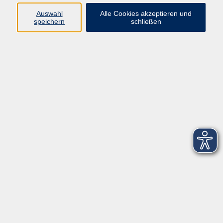
Auswahl
Alle Cookies akzeptieren und
speichern
schließen
zurück zur Übersicht
Social Media
Impressum
AGB
Widerrufsbelehrung
Datenschutzerklärung
Barrierefreiheitserklärung
Widerruf