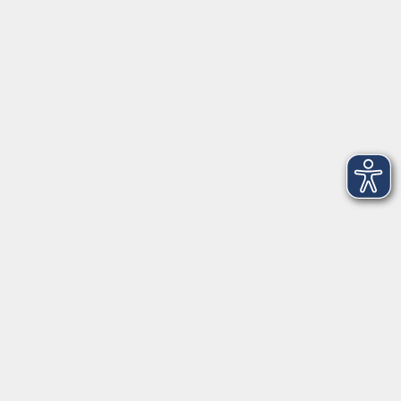
Feldenkrais & Tanz
Mi. 23.09.2026 17:15
Straubing
zurück zur Übersicht