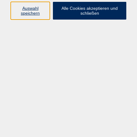
Auswahl
Alle Cookies akzeptieren und
speichern
schließen
Feldenkrais für Anfänger:innen
Mi. 10.06.2026 10:15
Straubing
Schnupperstunde Zeitgenössischer Tanz
(Contemporary Dance) / Kreativer Tanz
Mi. 29.07.2026 16:00
Straubing