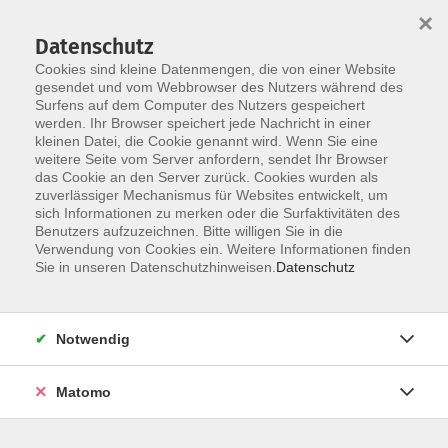
×
Datenschutz
Cookies sind kleine Datenmengen, die von einer Website
gesendet und vom Webbrowser des Nutzers während des
Surfens auf dem Computer des Nutzers gespeichert
Skip to main content
You are here:
werden. Ihr Browser speichert jede Nachricht in einer
über uns
unsere Kursleiter:innen
kleinen Datei, die Cookie genannt wird. Wenn Sie eine
weitere Seite vom Server anfordern, sendet Ihr Browser
das Cookie an den Server zurück. Cookies wurden als
Breese, Anja
zuverlässiger Mechanismus für Websites entwickelt, um
sich Informationen zu merken oder die Surfaktivitäten des
Benutzers aufzuzeichnen. Bitte willigen Sie in die
Verwendung von Cookies ein. Weitere Informationen finden
Sie in unseren Datenschutzhinweisen.
Datenschutz
Feldenkrais
Mo. 08.06.2026 18:45
Straubing
Notwendig
Matomo