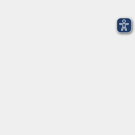
Gerne persönlich erreichbar:
Montag
8:00 - 15:00
Dienstag
8:00 - 15:00
Mittwoch
8:00 - 15:00
Donnerstag
8:00 - 18:30
Freitag
8:00 - 12:00
Während der Ferien
ist wie folgt geöffnet:
Montag - Freitag
8:00 - 12:00