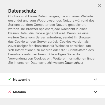
×
Datenschutz
Cookies sind kleine Datenmengen, die von einer Website
gesendet und vom Webbrowser des Nutzers während des
Surfens auf dem Computer des Nutzers gespeichert
Skip to main content
werden. Ihr Browser speichert jede Nachricht in einer
kleinen Datei, die Cookie genannt wird. Wenn Sie eine
weitere Seite vom Server anfordern, sendet Ihr Browser
das Cookie an den Server zurück. Cookies wurden als
zuverlässiger Mechanismus für Websites entwickelt, um
sich Informationen zu merken oder die Surfaktivitäten des
Sie sind hier:
Benutzers aufzuzeichnen. Bitte willigen Sie in die
weitere Kategorien
Verwendung von Cookies ein. Weitere Informationen finden
Vorträge/Einzelveranstaltungen
Sie in unseren Datenschutzhinweisen.
Datenschutz
Zugang zum Internet - freies WLAN - free WiFi
Notwendig
In unsererem VHS-Haus am Steinweg sind mehrere
Matomo
freie WLAN-Accesspoints verfügbar, so dass praktisch
überall
ein kostenloser und unverschlüsselter
Zugang zum Internet
zur Verfügung steht.