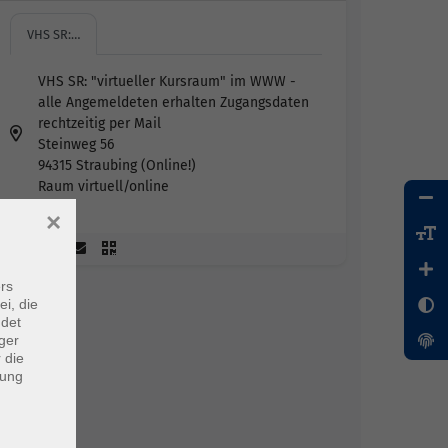
VHS SR:…
VHS SR: "virtueller Kursraum" im WWW -
alle Angemeldeten erhalten Zugangsdaten
rechtzeitig per Mail
Steinweg 56
94315 Straubing (Online!)
Raum virtuell/online
×
rs
ei, die
ndet
ger
 die
dung