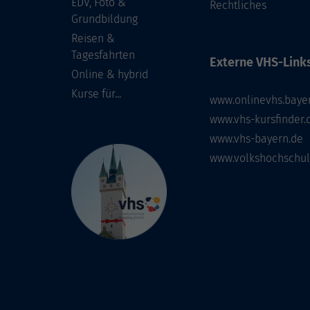
EDV, Foto &
Rechtliches
Grundbildung
Reisen &
Tagesfahrten
Externe VHS-Links
Online & hybrid
Kurse für...
www.onlinevhs.baye
www.vhs-kursfinder.
www.vhs-bayern.de
www.volkshochschul