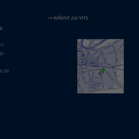
⇒
Anfahrt zur VHS
:
rn
de
e.de