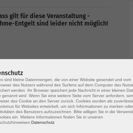
ss gilt für diese Veranstaltung -
me-Entgelt sind leider nicht möglich!
Ort / Raum
enschutz
s sind kleine Datenmengen, die von einer Website gesendet und vom
owser des Nutzers während des Surfens auf dem Computer des Nutze
 14:30 Uhr
VHS SR: "virtueller
chert werden. Ihr Browser speichert jede Nachricht in einer kleinen Dat
Kursraum" im WWW -
 genannt wird. Wenn Sie eine weitere Seite vom Server anfordern, se
alle Angemeldeten
owser das Cookie an den Server zurück. Cookies wurden als zuverlässi
ismus für Websites entwickelt, um sich Informationen zu merken oder
erhalten Zugangsdaten
tivitäten des Benutzers aufzuzeichnen. Bitte willigen Sie in die Verwen
rechtzeitig per Mail
okies ein. Weitere Informationen finden Sie in unseren
schutzhinweisen.
Datenschutz
:30 Uhr
VHS SR: "virtueller