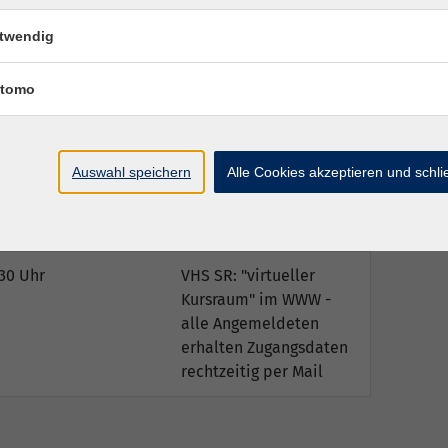
Kursraum" im WWW -
alle Angemeldeten
twendig
erhalten Zugangsdaten
rechtzeitig per Mail
tomo
:30 Uhr
VHS SR: "virtueller
Kursraum" im WWW -
Auswahl speichern
Alle Cookies akzeptieren und schl
alle Angemeldeten
erhalten Zugangsdaten
rechtzeitig per Mail
:30 Uhr
VHS SR: "virtueller
Kursraum" im WWW -
alle Angemeldeten
erhalten Zugangsdaten
rechtzeitig per Mail