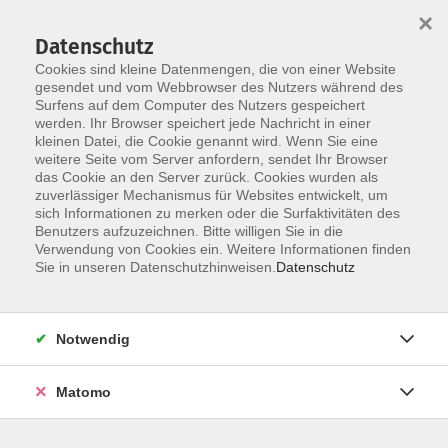
×
Datenschutz
Cookies sind kleine Datenmengen, die von einer Website
gesendet und vom Webbrowser des Nutzers während des
Surfens auf dem Computer des Nutzers gespeichert
Skip to main content
werden. Ihr Browser speichert jede Nachricht in einer
kleinen Datei, die Cookie genannt wird. Wenn Sie eine
weitere Seite vom Server anfordern, sendet Ihr Browser
das Cookie an den Server zurück. Cookies wurden als
zuverlässiger Mechanismus für Websites entwickelt, um
sich Informationen zu merken oder die Surfaktivitäten des
Sie sind hier:
Benutzers aufzuzeichnen. Bitte willigen Sie in die
Verwendung von Cookies ein. Weitere Informationen finden
Online Lernen mit der VHS - Erweiterte
Sie in unseren Datenschutzhinweisen.
Datenschutz
Lernwelten
Rhetorik/Kommunikation online
Notwendig
Online: Rhetorik - sicher auftreten -
überzeugend argumentieren
Matomo
- souverän ankommen - mit
Durchführungsgarantie