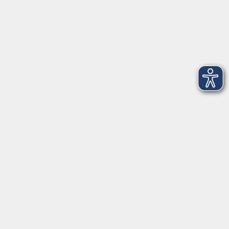
Rechtliches
Externe VHS-Links:
www.onlinevhs.bayern
www.vhs-kursfinder.de
www.vhs-bayern.de
www.volkshochschule.de
Hier finden Sie uns:
Volkshochschule Straubing gGmbH
Steinweg 56
94315 Straubing
info@vhs-Straubing.de