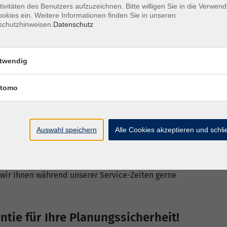
 Vorfeld diesen kurzen Selbst-Test von Zoom zu
tivitäten des Benutzers aufzuzeichnen. Bitte willigen Sie in die Verwen
okies ein. Weitere Informationen finden Sie in unseren
schutzhinweisen.
Datenschutz
sch auch gleich das Zoom-Programm für Windows
iles Gerät (Tablet oder Smartphone) installieren
eren Seite".
twendig
sen wurde, sollte einer erfolgreichen Teilnahme an
tehen!
tomo
or Beginn der Veranstaltung, sondern machen
noch ausreichend Zeit, die Problemlösung
ine-Veranstaltung freuen...
Auswahl speichern
Alle Cookies akzeptieren und schl
nleitungen für die Nutzung von Zoom - bzw. finden
e/zoom
wir Ihnen während unserer Service-Zeiten gerne
ie für Ihre Planungssicherheit!