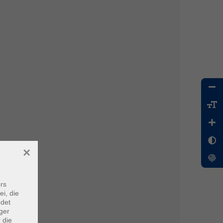
×
rs
ei, die
ndet
ger
 die