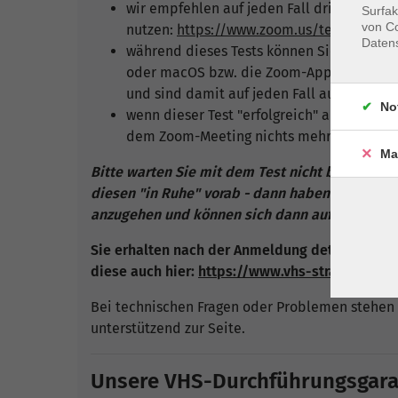
wir empfehlen auf jeden Fall dringend, im
Surfak
von Co
nutzen:
https://www.zoom.us/test
Daten
während dieses Tests können Sie auf Wun
oder macOS bzw. die Zoom-App für Ihr mob
und sind damit auf jeden Fall auf der "sich
No
wenn dieser Test "erfolgreich" abgeschlos
dem Zoom-Meeting nichts mehr im Wege s
Ma
Bitte warten Sie mit dem Test nicht bis kurz v
diesen "in Ruhe" vorab - dann haben Sie ggf. 
anzugehen und können sich dann auf unsere Onl
Sie erhalten nach der Anmeldung detaillierte A
diese auch hier:
https://www.vhs-straubing.d
Bei technischen Fragen oder Problemen stehen 
unterstützend zur Seite.
Unsere VHS-Durchführungsgarant