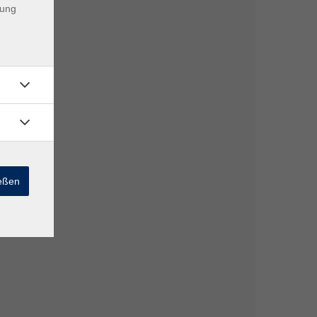
dung
ießen