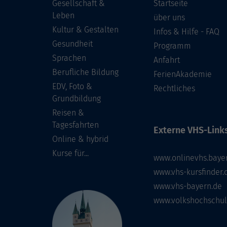
Gesellschaft &
Startseite
Leben
über uns
Kultur & Gestalten
Infos & Hilfe - FAQ
Gesundheit
Programm
Sprachen
Anfahrt
Berufliche Bildung
FerienAkademie
EDV, Foto &
Rechtliches
Grundbildung
Reisen &
Tagesfahrten
Externe VHS-Links
Online & hybrid
Kurse für...
www.onlinevhs.baye
www.vhs-kursfinder.
www.vhs-bayern.de
www.volkshochschul