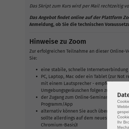
Das Skript zum Kurs wird per Mail rechtzeitig v
Das Angebot findet online auf der Plattform Zo
Anmeldung, ob Sie die technischen Voraussetzu
Hinweise zu Zoom
Zur erfolgreichen Teilnahme an dieser Online-V
Sie:
eine stabile, schnelle Internetverbindung
PC, Laptop, Mac oder ein Tablet (zur Not 
mit einem Lautsprecher - empfehlenswert i
Umgebungsgeräuschen folgen zu können (M
Dat
der Zugang zum Online-Seminar/Webinar/L
Cookie
Programm/App
Webbr
alternativ können Sie auch über den Brows
gespei
Cookie
sollte allerdings auf dem neuesten Stand 
Ihr Br
Chromium-Basis)!
Mechan