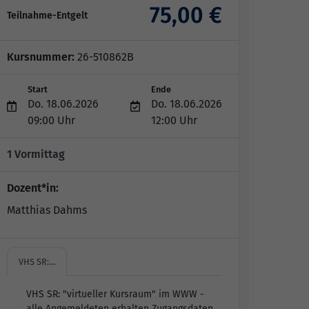
75,00 €
Teilnahme-Entgelt
Kursnummer:
26-510862B
Start
Ende
Do. 18.06.2026
Do. 18.06.2026
09:00 Uhr
12:00 Uhr
1 Vormittag
Dozent*in:
Matthias Dahms
VHS SR:…
VHS SR: "virtueller Kursraum" im WWW -
alle Angemeldeten erhalten Zugangsdaten