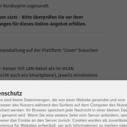
or Kursbeginn zugesandt.
om statt.
-
Bitte überprüfen Sie vor Ihrer
ngen für dieses Online-Angebot erfüllen.
eranstaltung auf der Plattform "Zoom" brauchen
 - besser mit LAN-Kabel als im WLAN
reicht auch ein Smartphone), jeweils mindestens
st ggf. ein Kopfhörer, um ungestört von
ikrofon und Webcam sind nicht erforderlich)
enschutz
ive-Stream/Meeting erfolgt über ein kleines
s sind kleine Datenmengen, die von einer Website gesendet und vom
owser des Nutzers während des Surfens auf dem Computer des Nutze
er beitreten (keine Installation notwendig - dieser
chert werden. Ihr Browser speichert jede Nachricht in einer kleinen Dat
 genannt wird. Wenn Sie eine weitere Seite vom Server anfordern, se
sein: Firefox, Chrome oder der neue Edge auf
owser das Cookie an den Server zurück. Cookies wurden als zuverlässi
ismus für Websites entwickelt, um sich Informationen zu merken oder