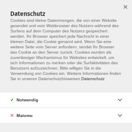
×
Datenschutz
Cookies sind kleine Datenmengen, die von einer Website
gesendet und vom Webbrowser des Nutzers während des
Surfens auf dem Computer des Nutzers gespeichert
Skip to main content
werden. Ihr Browser speichert jede Nachricht in einer
kleinen Datei, die Cookie genannt wird. Wenn Sie eine
weitere Seite vom Server anfordern, sendet Ihr Browser
das Cookie an den Server zurück. Cookies wurden als
zuverlässiger Mechanismus für Websites entwickelt, um
sich Informationen zu merken oder die Surfaktivitäten des
Sie sind hier:
Benutzers aufzuzeichnen. Bitte willigen Sie in die
Kultur/Gestalten
Verwendung von Cookies ein. Weitere Informationen finden
Sie in unseren Datenschutzhinweisen.
Datenschutz
Repair Café Straubing - ELEKTRO/ELEKTRONIK
- in Kooperation mit der Bürgerstiftung
Notwendig
Straubing, dem Freiwilligen Zentrum Straubing
und dem Zweckverband Abfallwirtschaft
Straubing-Bogen
Matomo
Reparaturtreffen für Elektro/Elektronik