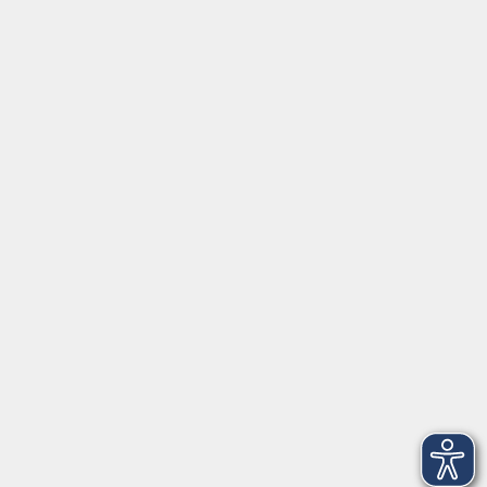
Rechtliches
Externe VHS-Links:
www.onlinevhs.bayern
www.vhs-kursfinder.de
www.vhs-bayern.de
www.volkshochschule.de
Hier finden Sie uns:
Volkshochschule Straubing gGmbH
Steinweg 56
94315 Straubing
info@vhs-Straubing.de