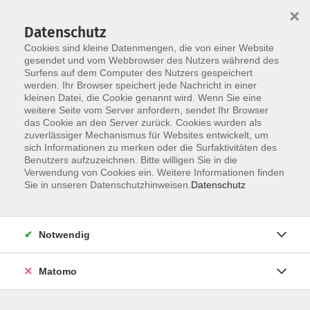
×
Datenschutz
Cookies sind kleine Datenmengen, die von einer Website
gesendet und vom Webbrowser des Nutzers während des
Surfens auf dem Computer des Nutzers gespeichert
Skip to main content
werden. Ihr Browser speichert jede Nachricht in einer
kleinen Datei, die Cookie genannt wird. Wenn Sie eine
weitere Seite vom Server anfordern, sendet Ihr Browser
das Cookie an den Server zurück. Cookies wurden als
zuverlässiger Mechanismus für Websites entwickelt, um
sich Informationen zu merken oder die Surfaktivitäten des
Sie sind hier:
Benutzers aufzuzeichnen. Bitte willigen Sie in die
Kultur/Gestalten
Verwendung von Cookies ein. Weitere Informationen finden
Sie in unseren Datenschutzhinweisen.
Datenschutz
Online-Kurs: Was ich wirklich will – mit
Schreibtherapie zu den eigenen Wünschen
Notwendig
- ein Online-Angebot aus den Erweiterten
Lernwelten der VHS Straubing
Matomo
Fragen Sie sich auch: Soll ich in meinem Leben etwas
verändern? Wie kann ich meine Wünsche und Träume