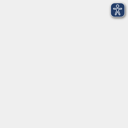
Hier finden Sie uns:
Volkshochschule Straubing gGmbH
Steinweg 56
94315 Straubing
info@vhs-Straubing.de
Tel: +49 9421 8457-0
Fax: +49 9421 8457-50
⇒
Anfahrt zur VHS