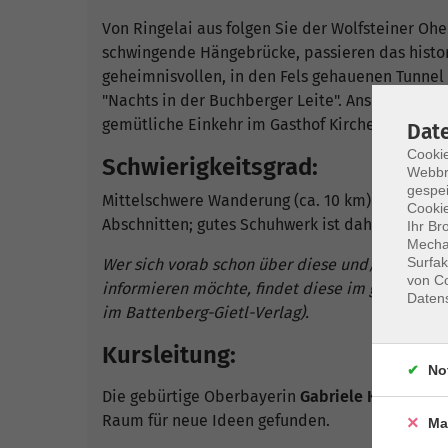
Von Ringelai aus folgen Sie der Wolfsteiner Oh
schwingende Hängebrücke, passieren das histor
geheimnisvollen, in den Fels gehauenen Tunnel –
"Nachts in der Buchberger Leite". Anschließend 
gemütliche Einkehr im Gasthof Kirchenwirt wart
Dat
Cookie
Schwierigkeitsgrad:
Webbr
gespei
Mittelschwere Wanderung (ca. 10 km) – schattige
Cookie
Abschnitten; gutes Schuhwerk ist daher empfe
Ihr Br
Mechan
Surfak
Wer sich vorab schon über diese und/oder wei
von Co
informieren möchte, findet diese im gleichnam
Daten
im Battenberg-Gietl-Verlag).
Kursleitung:
No
Die gebürtige Oberbayerin
Gabriele Kiesl
hat i
Raum für neue Ideen gefunden.
Ma