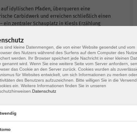
e auf idyllischen Pfaden, überqueren eine
ische Carbidwerk und erreichen schließlich einen
 ein zentraler Schauplatz in Kiesls Erzählung
führt der Weg zurück nach Ringelai, wo eine
et.
enschutz
s sind kleine Datenmengen, die von einer Website gesendet und vom
owser des Nutzers während des Surfens auf dem Computer des Nutze
chert werden. Ihr Browser speichert jede Nachricht in einer kleinen Dat
 Tour, jedoch mit feuchten und felsigen
 genannt wird. Wenn Sie eine weitere Seite vom Server anfordern, se
hlenswert. Höhenunterschied: 200 m
owser das Cookie an den Server zurück. Cookies wurden als zuverlässi
ismus für Websites entwickelt, um sich Informationen zu merken oder
tivitäten des Benutzers aufzuzeichnen. Bitte willigen Sie in die Verwen
tere mystischen Geschichten aus Niederbayern
okies ein. Weitere Informationen finden Sie in unseren
igen Buch „Mystisches Niederbayern“ (erschienen
schutzhinweisen.
Datenschutz
twendig
n ihrer Wahlheimat, der Oberpfalz, den perfekten
tomo