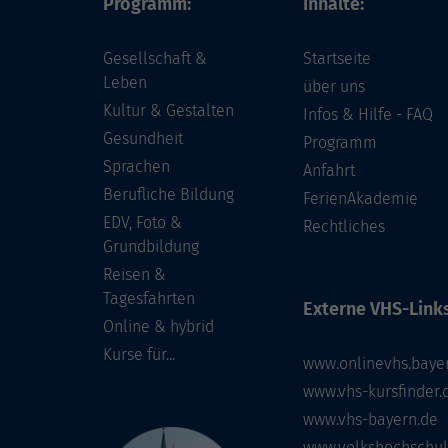
Programm:
Inhalte:
Gesellschaft &
Startseite
Leben
über uns
Kultur & Gestalten
Infos & Hilfe - FAQ
Gesundheit
Programm
Sprachen
Anfahrt
Berufliche Bildung
FerienAkademie
EDV, Foto &
Rechtliches
Grundbildung
Reisen &
Tagesfahrten
Externe VHS-Links
Online & hybrid
Kurse für...
www.onlinevhs.baye
www.vhs-kursfinder.
www.vhs-bayern.de
www.volkshochschul