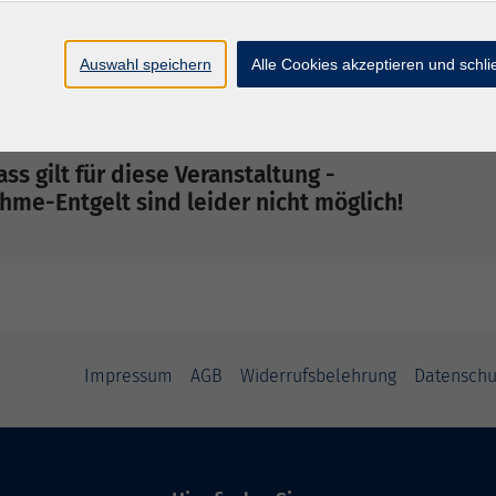
chten, Drehbücher und Theaterstücke, die Kinder
Auswahl speichern
Alle Cookies akzeptieren und schl
haft als Regisseurin, Filmproduzentin und gibt
ben weiter.
ss gilt für diese Veranstaltung -
me-Entgelt sind leider nicht möglich!
Impressum
AGB
Widerrufsbelehrung
Datenschu