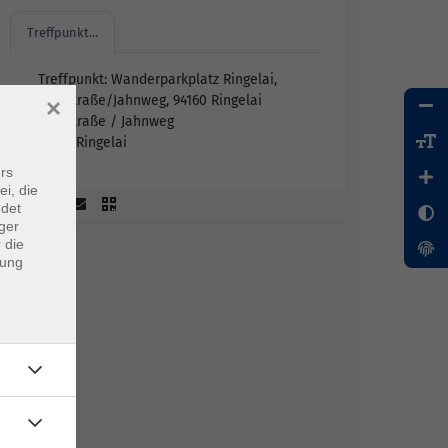
Treffpunkt…
Treffpunkt: Wanderparkplatz Ringelai,
Dorfstraße/Jahnweg, 94160 Ringelai
×
Dorfstraße / Jahnweg
94160 Ringelai
rs
ei, die
ndet
ger
 die
dung