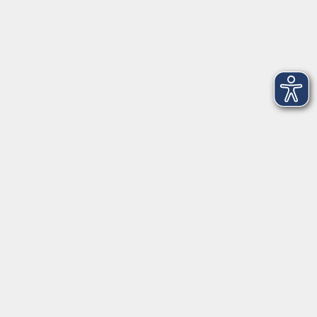
www.volkshochschule.de
Hier finden Sie uns:
Volkshochschule Straubing gGmbH
Steinweg 56
94315 Straubing
info@vhs-Straubing.de
Tel: +49 9421 8457-0
Fax: +49 9421 8457-50
⇒
Anfahrt zur VHS