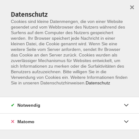
×
Datenschutz
Cookies sind kleine Datenmengen, die von einer Website
gesendet und vom Webbrowser des Nutzers während des
Surfens auf dem Computer des Nutzers gespeichert
Skip to main content
werden. Ihr Browser speichert jede Nachricht in einer
kleinen Datei, die Cookie genannt wird. Wenn Sie eine
weitere Seite vom Server anfordern, sendet Ihr Browser
das Cookie an den Server zurück. Cookies wurden als
zuverlässiger Mechanismus für Websites entwickelt, um
sich Informationen zu merken oder die Surfaktivitäten des
Sie sind hier:
Benutzers aufzuzeichnen. Bitte willigen Sie in die
Kultur/Gestalten
Verwendung von Cookies ein. Weitere Informationen finden
Sie in unseren Datenschutzhinweisen.
Datenschutz
LesungsMediathek: "Ohne Plastik geht es nicht
- oder doch?"
Notwendig
- Autoren-Lesung mit Petra Bartoli y Eckert für
Kinder von 4-10 Jahren - ein Online-Angebot
aus den Erweiterten Lernwelten der VHS im
Matomo
Rahmen der Projektwoche "PlastikFrei - sei
dabei!" - in Kooperation mit FREISTUNDE