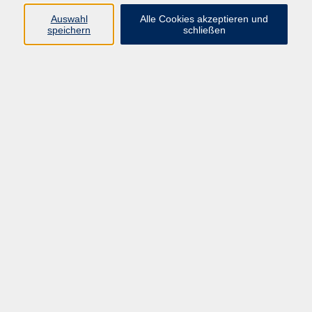
Widerruf
Auswahl
Alle Cookies akzeptieren und
speichern
schließen
Programm:
Gesellschaft & Leben
Kultur & Gestalten
Gesundheit
Sprachen
Berufliche Bildung
EDV, Foto & Grundbildung
Reisen & Tagesfahrten
Online & hybrid
Kurse für...