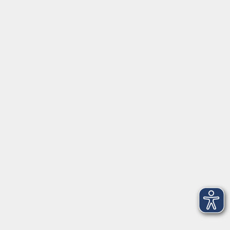
⇒
Anfahrt zur VHS
Gerne persönlich erreichbar:
Montag
8:00 - 15:00
Dienstag
8:00 - 15:00