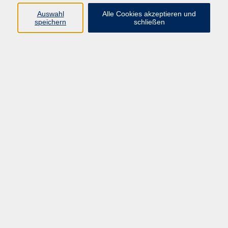
Widerruf
Auswahl
Alle Cookies akzeptieren und
speichern
schließen
Programm:
Gesellschaft & Leben
Kultur & Gestalten
Gesundheit
Sprachen
Berufliche Bildung
EDV, Foto & Grundbildung
Reisen & Tagesfahrten
Online & hybrid
Kurse für...