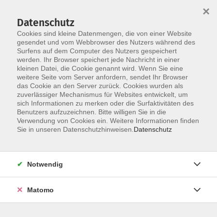
×
Datenschutz
Cookies sind kleine Datenmengen, die von einer Website
gesendet und vom Webbrowser des Nutzers während des
Surfens auf dem Computer des Nutzers gespeichert
Skip to main content
werden. Ihr Browser speichert jede Nachricht in einer
kleinen Datei, die Cookie genannt wird. Wenn Sie eine
weitere Seite vom Server anfordern, sendet Ihr Browser
Der Kurs konnte nicht gefunden werden.
das Cookie an den Server zurück. Cookies wurden als
zuverlässiger Mechanismus für Websites entwickelt, um
sich Informationen zu merken oder die Surfaktivitäten des
Benutzers aufzuzeichnen. Bitte willigen Sie in die
Verwendung von Cookies ein. Weitere Informationen finden
Sie in unseren Datenschutzhinweisen.
Datenschutz
Social Media
Impressum
AGB
Notwendig
Widerrufsbelehrung
Datenschutzerklärung
Matomo
Barrierefreiheitserklärung