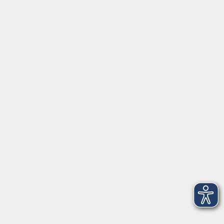
⇒
Anfahrt zur VHS
Gerne persönlich erreichbar:
Montag
8:00 - 15:00
Dienstag
8:00 - 15:00