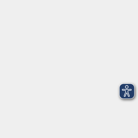
Programm
Anfahrt
FerienAkademie
Rechtliches
Externe VHS-Links:
www.onlinevhs.bayern
www.vhs-kursfinder.de
www.vhs-bayern.de
www.volkshochschule.de
Hier finden Sie uns:
Volkshochschule Straubing gGmbH