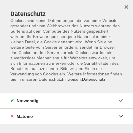
×
Datenschutz
Cookies sind kleine Datenmengen, die von einer Website
gesendet und vom Webbrowser des Nutzers während des
Surfens auf dem Computer des Nutzers gespeichert
Skip to main content
werden. Ihr Browser speichert jede Nachricht in einer
kleinen Datei, die Cookie genannt wird. Wenn Sie eine
weitere Seite vom Server anfordern, sendet Ihr Browser
das Cookie an den Server zurück. Cookies wurden als
zuverlässiger Mechanismus für Websites entwickelt, um
sich Informationen zu merken oder die Surfaktivitäten des
Sie sind hier:
Benutzers aufzuzeichnen. Bitte willigen Sie in die
EDV/Multimedia/Foto/Grundbildung
Verwendung von Cookies ein. Weitere Informationen finden
Sie in unseren Datenschutzhinweisen.
Datenschutz
Online: MIT App Inventor - Apps einfach selbst
entwickeln - Grundlagen
Notwendig
- in Kooperation mit der VHS Villingen-
Schwenningen
Matomo
Veranstalter:
Vhs Villingen-Schwenningen,
Metzgergasse 8, 78054 Villingen-Schwenningen