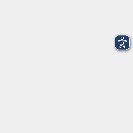
Rechtliches
Externe VHS-Links:
www.onlinevhs.bayern
www.vhs-kursfinder.de
www.vhs-bayern.de
www.volkshochschule.de
Hier finden Sie uns:
Volkshochschule Straubing gGmbH
Steinweg 56
94315 Straubing
info@vhs-Straubing.de