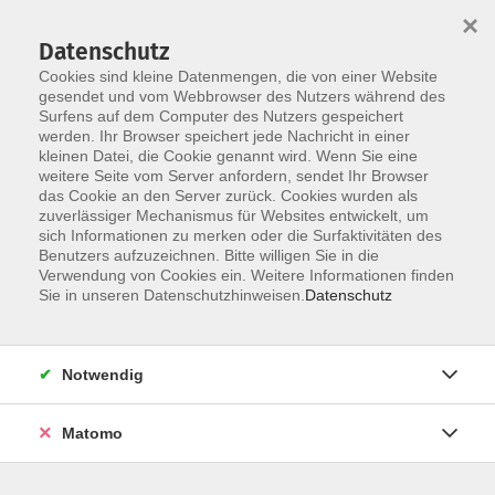
×
Datenschutz
Cookies sind kleine Datenmengen, die von einer Website
gesendet und vom Webbrowser des Nutzers während des
Surfens auf dem Computer des Nutzers gespeichert
Skip to main content
werden. Ihr Browser speichert jede Nachricht in einer
kleinen Datei, die Cookie genannt wird. Wenn Sie eine
weitere Seite vom Server anfordern, sendet Ihr Browser
das Cookie an den Server zurück. Cookies wurden als
zuverlässiger Mechanismus für Websites entwickelt, um
sich Informationen zu merken oder die Surfaktivitäten des
Sie sind hier:
Benutzers aufzuzeichnen. Bitte willigen Sie in die
EDV/Multimedia/Foto/Grundbildung
Verwendung von Cookies ein. Weitere Informationen finden
Sie in unseren Datenschutzhinweisen.
Datenschutz
Online: Excel-Crash-Kurs an einem Tag - (nicht
nur) für den Beruf
Notwendig
- für Anfänger:innen oder
Wiedereinsteiger:innen
Matomo
Sie haben einen neuen Job und müssen schnell mit
Excel "zurecht kommen"? Oder Sie möchten Ihre