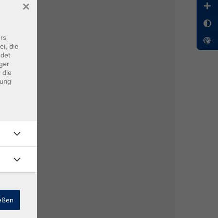
×
rs
ei, die
ndet
ger
 die
dung
ießen