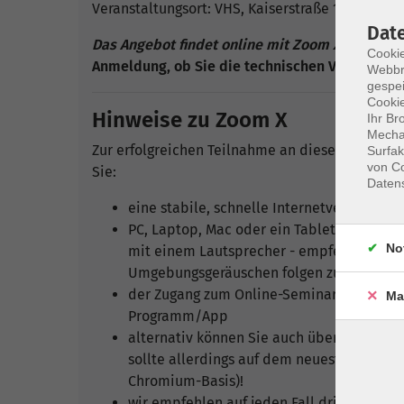
Veranstaltungsort: VHS, Kaiserstraße 1/1 (altes
Dat
Das Angebot findet online mit Zoom X in der vhs
Cookie
Anmeldung, ob Sie die technischen Voraussetzu
Webbr
gespei
Cookie
Hinweise zu Zoom X
Ihr Br
Mechan
Zur erfolgreichen Teilnahme an dieser Online-V
Surfak
von Co
Sie:
Daten
eine stabile, schnelle Internetverbindung
PC, Laptop, Mac oder ein Tablet (zur Not 
No
mit einem Lautsprecher - empfehlenswert i
Umgebungsgeräuschen folgen zu können (M
der Zugang zum Online-Seminar/Webinar/L
Ma
Programm/App
alternativ können Sie auch über den Brows
sollte allerdings auf dem neuesten Stand 
Chromium-Basis)!
wir empfehlen auf jeden Fall dringend, im