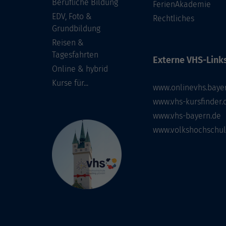
Berufliche Bildung
FerienAkademie
EDV, Foto &
Rechtliches
Grundbildung
Reisen &
Tagesfahrten
Externe VHS-Links
Online & hybrid
Kurse für...
www.onlinevhs.baye
www.vhs-kursfinder.
www.vhs-bayern.de
www.volkshochschul