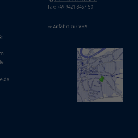
Fax: +49 9421 8457-50
⇒
Anfahrt zur VHS
:
rn
de
e.de