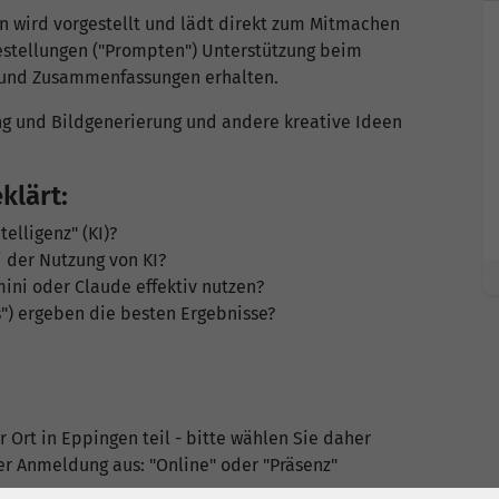
 wird vorgestellt und lädt direkt zum Mitmachen
agestellungen ("Prompten") Unterstützung beim
 und Zusammenfassungen erhalten.
ng und Bildgenerierung und andere kreative Ideen
klärt:
telligenz" (KI)?
 der Nutzung von KI?
ini oder Claude effektiv nutzen?
") ergeben die besten Ergebnisse?
 Ort in Eppingen teil - bitte wählen Sie daher
er Anmeldung aus: "Online" oder "Präsenz"