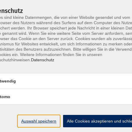
 Forstamt), Eppingen, 75031 Eppingen
enschutz
.cloud statt.
-
Bitte überprüfen Sie vor Ihrer
s sind kleine Datenmengen, die von einer Website gesendet und vom
ngen für dieses Online-Angebot erfüllen.
owser des Nutzers während des Surfens auf dem Computer des Nutze
chert werden. Ihr Browser speichert jede Nachricht in einer kleinen Dat
 genannt wird. Wenn Sie eine weitere Seite vom Server anfordern, se
owser das Cookie an den Server zurück. Cookies wurden als zuverlässi
ismus für Websites entwickelt, um sich Informationen zu merken oder
eranstaltung mit Zoom X in der vhs.cloud brauchen
tivitäten des Benutzers aufzuzeichnen. Bitte willigen Sie in die Verwen
okies ein. Weitere Informationen finden Sie in unseren
schutzhinweisen.
Datenschutz
 - besser mit LAN-Kabel als im WLAN
reicht auch ein Smartphone), jeweils mindestens
twendig
st ggf. ein Kopfhörer, um ungestört von
ikrofon und Webcam sind nicht erforderlich)
ive-Stream/Meeting erfolgt über ein kleines
tomo
er beitreten (keine Installation notwendig - dieser
sein: Firefox, Chrome oder der neue Edge auf
Auswahl speichern
Alle Cookies akzeptieren und schl
 Vorfeld diesen kurzen Selbst-Test von Zoom zu