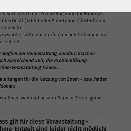
sch auch gleich das Zoom-Programm für Windows
iles Gerät (Tablet oder Smartphone) installieren
eren Seite".
sen wurde, sollte einer erfolgreichen Teilnahme an
e stehen!
or Beginn der Veranstaltung, sondern machen
noch ausreichend Zeit, die Problemlösung
ine-Veranstaltung freuen...
nleitungen für die Nutzung von Zoom - bzw. finden
e/zoomx
wir Ihnen während unserer Service-Zeiten gerne
ss gilt für diese Veranstaltung -
me-Entgelt sind leider nicht möglich!