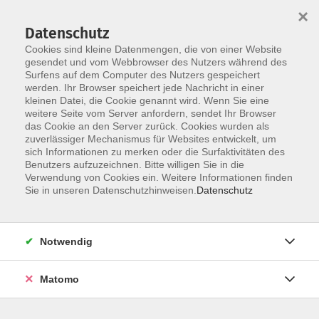
×
Datenschutz
Cookies sind kleine Datenmengen, die von einer Website
gesendet und vom Webbrowser des Nutzers während des
Surfens auf dem Computer des Nutzers gespeichert
Skip to main content
You are here:
werden. Ihr Browser speichert jede Nachricht in einer
über uns
unsere Kursleiter:innen
kleinen Datei, die Cookie genannt wird. Wenn Sie eine
weitere Seite vom Server anfordern, sendet Ihr Browser
das Cookie an den Server zurück. Cookies wurden als
Podian, Leon
zuverlässiger Mechanismus für Websites entwickelt, um
sich Informationen zu merken oder die Surfaktivitäten des
Benutzers aufzuzeichnen. Bitte willigen Sie in die
Verwendung von Cookies ein. Weitere Informationen finden
Sie in unseren Datenschutzhinweisen.
Datenschutz
Online: Finanzen verstehen - in eigener Sache.
Die eigene Strategie am
Mi. 10.06.2026 17:30
Notwendig
Straubing (Online!)
Matomo