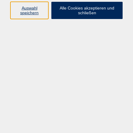
Auswahl
Alle Cookies akzeptieren und
speichern
schließen
Online: Finanzen verstehen - Börse und Aktien.
Geschichte, Akteure & Profiteure
Mo. 22.06.2026 17:30
Straubing (Online!)
Online: Finanzen verstehen - Risikostreuung
und Grundlagen von ETF's
Di. 07.07.2026 17:30
Straubing (Online!)