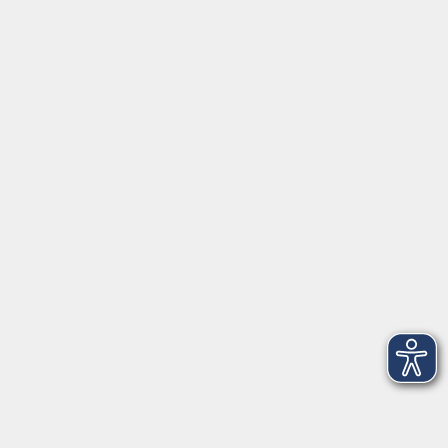
Online: Finanzen verstehen - in eigener Sache.
Die eigene Strategie am
Mo. 21.09.2026 17:30
Straubing (Online!)
zurück zur Übersicht
Social Media
Impressum