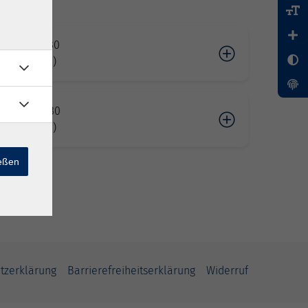
07.2026 19:30
ng (Online!)
07.2026 19:30
ng (Online!)
ießen
tzerklärung
Barrierefreiheitserklärung
Widerruf