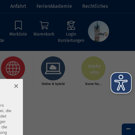
Anfahrt
FerienAkademie
Rechtliches
Merkliste
Warenkorb
Login
de
Kursleitungen
×
Reisen &
Online & hybrid
Kurse für...
Tagesfahrten
rs
ei, die
ndet
ger
 die
dung