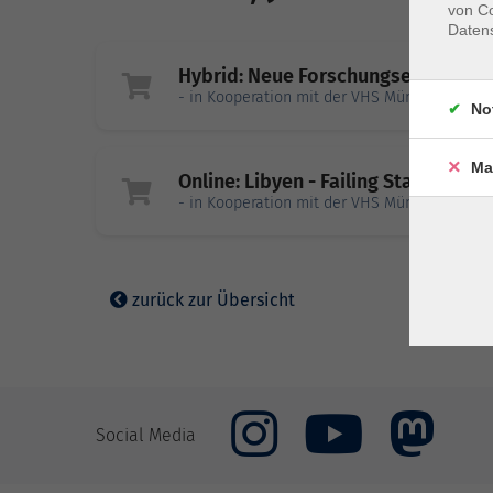
von Co
Daten
Hybrid: Neue Forschungsergebniss
- in Kooperation mit der VHS München Nord
No
Ma
Online: Libyen - Failing State in No
- in Kooperation mit der VHS München Nord
zurück zur Übersicht
Social Media