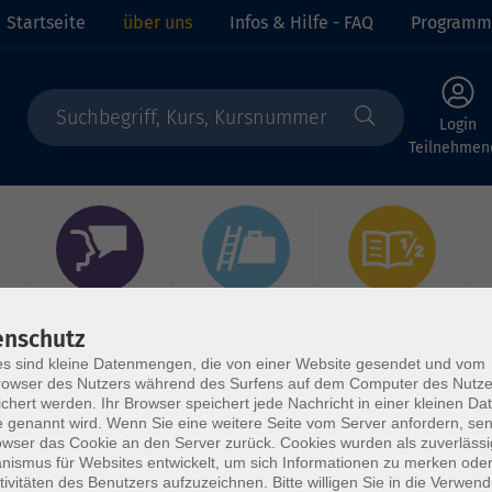
Startseite
über uns
Infos & Hilfe - FAQ
Programm
Login
Teilnehmen
Sprachen
Berufliche Bildung
EDV, Foto &
Grundbildung
enschutz
s sind kleine Datenmengen, die von einer Website gesendet und vom
owser des Nutzers während des Surfens auf dem Computer des Nutze
chert werden. Ihr Browser speichert jede Nachricht in einer kleinen Dat
 genannt wird. Wenn Sie eine weitere Seite vom Server anfordern, se
owser das Cookie an den Server zurück. Cookies wurden als zuverlässi
ismus für Websites entwickelt, um sich Informationen zu merken oder
tivitäten des Benutzers aufzuzeichnen. Bitte willigen Sie in die Verwen