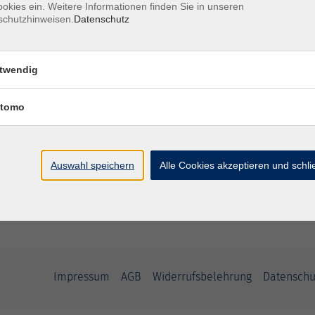
okies ein. Weitere Informationen finden Sie in unseren
schutzhinweisen.
Datenschutz
Do. 16.
e zum Bau der Pyramiden
Straubi
twendig
tomo
Do. 23.
rdafrika
Straubi
Auswahl speichern
Alle Cookies akzeptieren und schl
Impressum
AGB
Widerrufsbelehrung
Datenschu