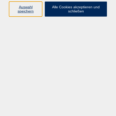
Auswahl
Alle Cookies akzeptieren und
speichern
schließen
Online: Ihr digitaler Assistent: Copilot in Word,
Excel & Co.
Di. 28.07.2026 18:30
Straubing (Online!)
Online:Die neue Affinity Suite mit Canva -
professionelle Designs leicht gemacht
Mi. 07.10.2026 18:30
Straubing (Online!)