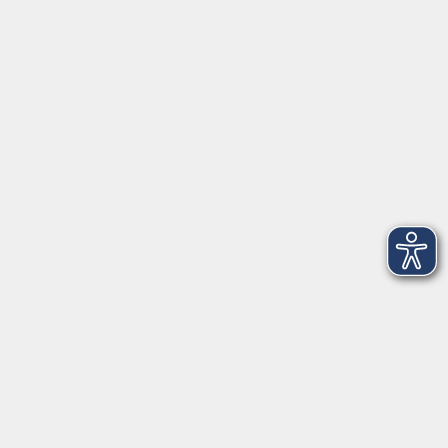
Online:Die neue Affinity Suite mit Canva -
professionelle Designs leicht gemacht
Mi. 20.01.2027 18:30
Straubing (Online!)
zurück zur Übersicht
Social Media