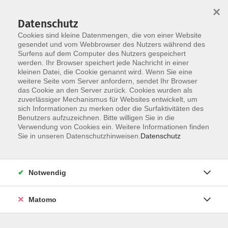
×
Datenschutz
Cookies sind kleine Datenmengen, die von einer Website
gesendet und vom Webbrowser des Nutzers während des
Surfens auf dem Computer des Nutzers gespeichert
Skip to main content
You are here:
werden. Ihr Browser speichert jede Nachricht in einer
über uns
unsere Kursleiter:innen
kleinen Datei, die Cookie genannt wird. Wenn Sie eine
weitere Seite vom Server anfordern, sendet Ihr Browser
das Cookie an den Server zurück. Cookies wurden als
Ludwig, Susanne
zuverlässiger Mechanismus für Websites entwickelt, um
sich Informationen zu merken oder die Surfaktivitäten des
Benutzers aufzuzeichnen. Bitte willigen Sie in die
Verwendung von Cookies ein. Weitere Informationen finden
Sie in unseren Datenschutzhinweisen.
Datenschutz
Online: Gestalten mit der neuen Affinity Suite
und Canva
Di. 09.06.2026 18:30
Notwendig
Straubing (Online!)
Matomo