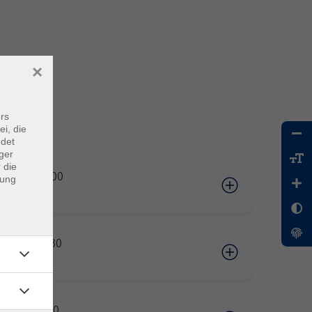
×
rs
ei, die
ndet
ger
 die
07.2026 18:00
dung
ing
07.2026 19:30
ing
09.2026 17:50