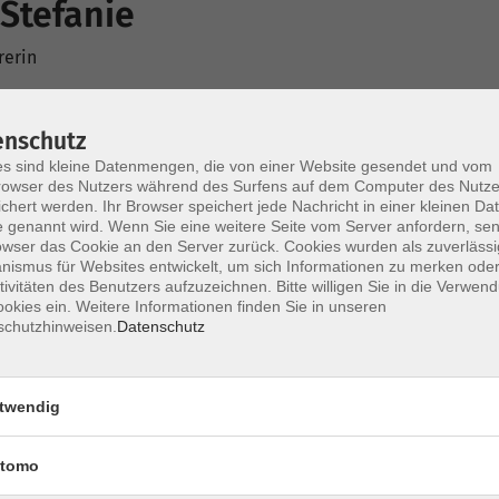
 Stefanie
rerin
enschutz
s sind kleine Datenmengen, die von einer Website gesendet und vom
owser des Nutzers während des Surfens auf dem Computer des Nutze
chert werden. Ihr Browser speichert jede Nachricht in einer kleinen Dat
 genannt wird. Wenn Sie eine weitere Seite vom Server anfordern, se
owser das Cookie an den Server zurück. Cookies wurden als zuverlässi
ismus für Websites entwickelt, um sich Informationen zu merken oder
Mo. 27.
e-Yoga
tivitäten des Benutzers aufzuzeichnen. Bitte willigen Sie in die Verwen
okies ein. Weitere Informationen finden Sie in unseren
Straub
schutzhinweisen.
Datenschutz
Mo. 27.
e-Yoga
twendig
Straub
tomo
Mi. 23.