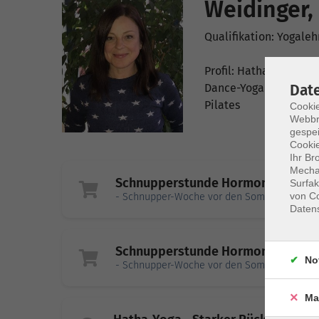
Weidinger,
Qualifikation: Yogaleh
Profil: Hatha-Yoga
Dance-Yoga
Dat
Pilates
Cookie
Webbr
gespei
Cookie
Ihr Br
Mechan
Schnupperstunde Hormon-Balanc
Surfak
von Co
- Schnupper-Woche vor den Sommerferien
Daten
Schnupperstunde Hormon-Balanc
No
- Schnupper-Woche vor den Sommerferien
Ma