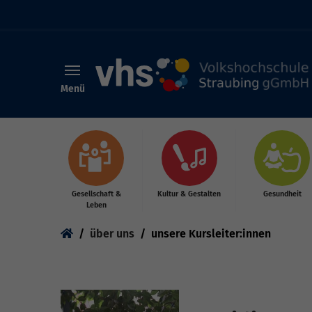
Menü
Skip to main content
Gesellschaft &
Kultur & Gestalten
Gesundheit
Leben
You are here:
über uns
unsere Kursleiter:innen