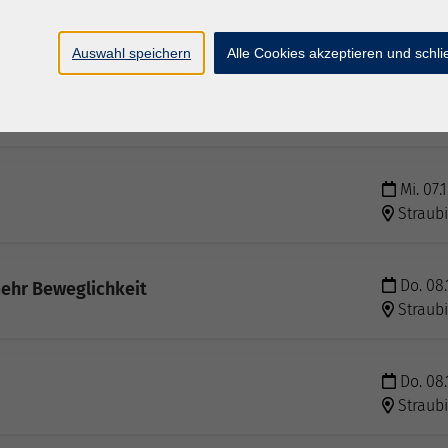
ehr Beweglichkeit
Straub
Auswahl speichern
Alle Cookies akzeptieren und schl
Mi. 07.
ehr Beweglichkeit
Straub
Mi. 07.
Straub
Do. 08.
ehr Beweglichkeit
Straub
Do. 08.
Straub