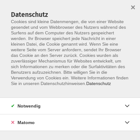
×
Datenschutz
Cookies sind kleine Datenmengen, die von einer Website
gesendet und vom Webbrowser des Nutzers während des
Surfens auf dem Computer des Nutzers gespeichert
Skip to main content
You are here:
werden. Ihr Browser speichert jede Nachricht in einer
über uns
unser Angebot
kleinen Datei, die Cookie genannt wird. Wenn Sie eine
weitere Seite vom Server anfordern, sendet Ihr Browser
das Cookie an den Server zurück. Cookies wurden als
Unser Angebot
zuverlässiger Mechanismus für Websites entwickelt, um
sich Informationen zu merken oder die Surfaktivitäten des
Benutzers aufzuzeichnen. Bitte willigen Sie in die
Verwendung von Cookies ein. Weitere Informationen finden
Die Straubinger VHS bietet laufend eine bunte Vielfalt an
Sie in unseren Datenschutzhinweisen.
Datenschutz
verschiedenen Bildungsveranstaltungen an - alle
Veranstaltungen werden hier im Internet und zusätzlich
viermal jährlich in Form der
Broschüre
"VHS-aktuell"
Notwendig
veröffentlicht, die mit einer kostenlosen Wochenzeitung
an alle Haushalte in Straubing verteilt wird.
Matomo
Thematisch nach Fachbereichen gegliedert, findet sich
hier vom zweistündigen Vortrag, über die zweiwöchige