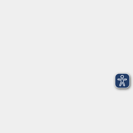
Hier finden Sie uns:
Volkshochschule Straubing gGmbH
Steinweg 56
94315 Straubing
info@vhs-Straubing.de
Tel: +49 9421 8457-0
Fax: +49 9421 8457-50
⇒
Anfahrt zur VHS