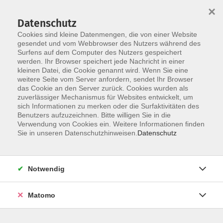
×
Datenschutz
Cookies sind kleine Datenmengen, die von einer Website
gesendet und vom Webbrowser des Nutzers während des
Surfens auf dem Computer des Nutzers gespeichert
Skip to main content
werden. Ihr Browser speichert jede Nachricht in einer
kleinen Datei, die Cookie genannt wird. Wenn Sie eine
weitere Seite vom Server anfordern, sendet Ihr Browser
das Cookie an den Server zurück. Cookies wurden als
Werken
zuverlässiger Mechanismus für Websites entwickelt, um
sich Informationen zu merken oder die Surfaktivitäten des
Benutzers aufzuzeichnen. Bitte willigen Sie in die
Verwendung von Cookies ein. Weitere Informationen finden
Sie in unseren Datenschutzhinweisen.
Datenschutz
4 Kurse
Notwendig
zurück zu Kultur/Gestalten
Matomo
Team VHS Straubing
09421/8457-0