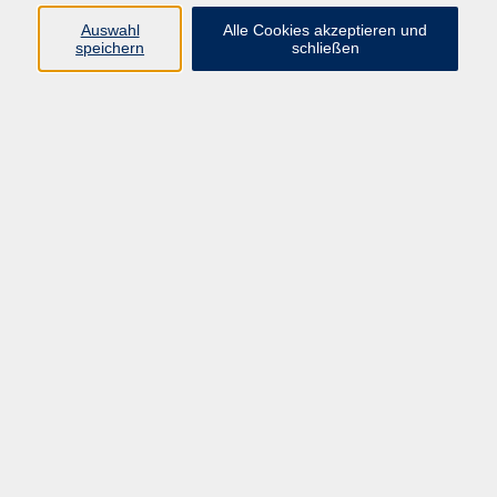
info@vhs-straubing.de
Auswahl
Alle Cookies akzeptieren und
speichern
schließen
Ergebnisse filtern
Repair Café Straubing -
ELEKTRO/ELEKTRONIK, FAHRRAD + HOLZ
Sa. 19.09.2026 10:00
Straubing
Repair Café Straubing -