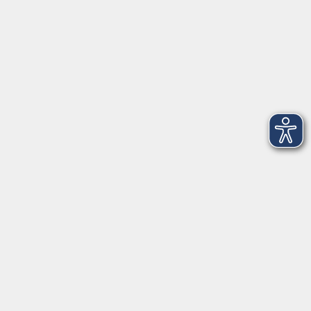
⇒
Anfahrt zur VHS
Gerne persönlich erreichbar:
Montag
8:00 - 15:00
Dienstag
8:00 - 15:00