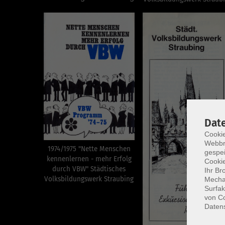
Dat
Cookie
Webbr
1974/1975 "Nette Menschen
gespei
kennenlernen - mehr Erfolg
Cookie
durch VBW" Städtisches
Ihr Br
Volksbildungswerk Straubing
Mechan
Surfak
von Co
Daten