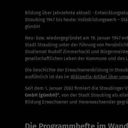
Bildung über Jahrzehnte aktuell - Entwicklungss
Straubing 1947 bis heute: Volksbildungswerk – St
gGmbH
Neu- bzw. wiedergegründet am 19. Januar 1947 en
Stadt Straubing unter der Führung von Persönlich
Studienrat Rudolf Zimmerhackl und Bürgermeister 
gesellschaftlichen Leben der Kommune und des L
Die Geschichte der Erwachsenenbildung in Straubin
ausführlich ist das im
Wikipedia-Artikel über uns
Seit dem 1. Januar 2002 firmiert die Straubinger 
GmbH (gGmbH)"
, von der Stadt Straubing als all
Bildung Erwachsener und Heranwachsender gegrü
Die Programmhefte im Wande