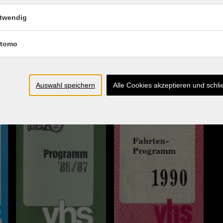
VBW vhs
twendig
nen
tomo
ing
Auswahl speichern
Alle Cookies akzeptieren und schl