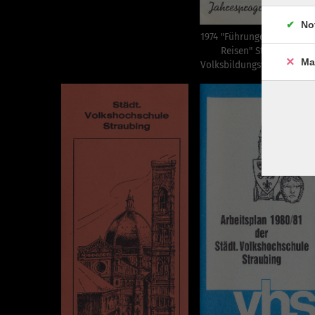
No
1974 "Führungen Exkursio
Reisen" Städtisches
Ma
Volksbildungswerk Straub