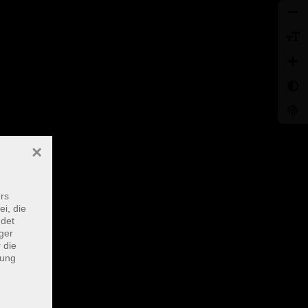
×
rs
ei, die
ndet
ger
 die
dung