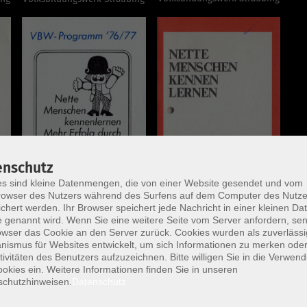
enschutz
s sind kleine Datenmengen, die von einer Website gesendet und vom
owser des Nutzers während des Surfens auf dem Computer des Nutze
chert werden. Ihr Browser speichert jede Nachricht in einer kleinen Dat
1976/1977 "Nette Menschen
 genannt wird. Wenn Sie eine weitere Seite vom Server anfordern, se
kennenlernen - mehr Erfolg
owser das Cookie an den Server zurück. Cookies wurden als zuverlässi
durch VBW" Städtisches
ismus für Websites entwickelt, um sich Informationen zu merken oder
Volksbildungswerk Straubing
tivitäten des Benutzers aufzuzeichnen. Bitte willigen Sie in die Verwen
okies ein. Weitere Informationen finden Sie in unseren
schutzhinweisen.
Datenschutz
1978/1979 "Nette Menschen
kennenlernen - mehr Erfolg"