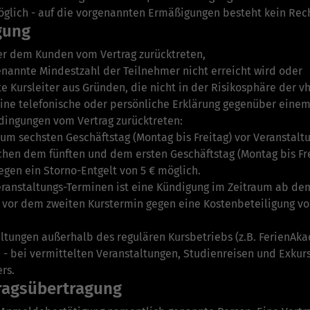
glich - auf die vorgenannten Ermäßigungen besteht kein Rec
gung
er dem Kunden vom Vertrag zurücktreten,
nannte Mindestzahl der Teilnehmer nicht er­reicht wird oder
 Kursleiter aus Gründen, die nicht in der Risiko­sphäre der vhs 
ine telefonische oder persönliche Erklärung gegen­über einem 
dingungen vom Vertrag zurücktreten:
 zum sechsten Geschäftstag (Montag bis Freitag) vor Veranstal
en dem fünften und dem ersten Geschäfts­tag (Montag bis Fre
gegen ein Storno-Entgelt von 5 € möglich.
eranstaltungs-Terminen ist eine Kündigung im Zeitraum ab de
) vor dem zweiten Kurstermin gegen eine Kostenbeteiligung vo
ltungen außerhalb des regulären Kurs­betriebs (z.B. FerienAk
- bei vermittelten Veranstaltungen, Studienreisen und Ex­kurs
rs.
ragsübertragung