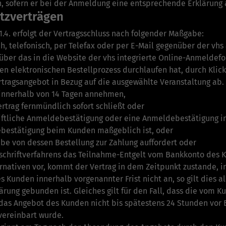
 sofern er bei der Anmeldung eine entsprechende Erklärung 
tzverträgen
1.4. erfolgt der Vertragsschluss nach folgender Maßgabe:
h, telefonisch, per Telefax oder per E-Mail gegenüber der vh
über das in die Website der vhs integrierte Online-Anmelde
den elektronischen Bestellprozess durchlaufen hat, durch Kli
rtrags­angebot in Bezug auf die ausgewählte Veranstaltung ab.
innerhalb von 14 Tagen annehmen,
rtrag fernmündlich sofort schließt oder
ftliche Anmeldebestätigung oder eine Anmeldebestätigung in 
ebestätigung beim Kunden maßgeblich ist, oder
e von dessen Bestellung zur Zahlung auffordert oder
tschriftverfahrens das Teilnahme-Entgelt vom Bankkonto des K
nativen vor, kommt der Vertrag in dem Zeitpunkt zustande, i
s Kunden innerhalb vorgenannter Frist nicht an, so gilt dies 
ärung gebunden ist. Gleiches gilt für den Fall, dass die vom 
­ das Angebot des Kunden nicht bis spätestens 24 Stunden vor 
vereinbart wurde.