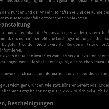
r Anmeldebestätigung namentlich genannte Person. Eine Vertrag
hen dem Kunden und der vhs ein, so haften er und der Kunde d
s Dritten gegebenenfalls entstehenden Mehrkosten.
ranstaltung
sleiter und/oder Inhalt der Veranstaltung zu ändern, sofern di
 Zumutbar sind nur unerhebliche Leistungsänderungen, die na
beigeführt wurden. Die vhs wird den Kunden im Falle einer Än
 informieren.
ung kann der Kunde kostenlos vom Vertrag zurücktreten oder 
erlangen, wenn die vhs in der Lage ist, eine solche Ver­anst
nde unverzüglich nach der Information der vhs über die Leist
ung aus wichtigen Gründen, wie etwa höherer Gewalt oder Erkran
n Teilnahme-Entgelts abzusagen. Die vhs wird sich bei Ausfall
en, Bescheinigungen