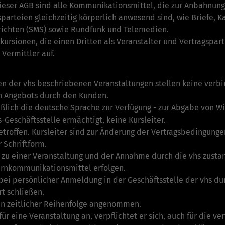
eser AGB sind alle Kommunikationsmittel, die zur Anbahnung 
arteien gleichzeitig körperlich anwesend sind, wie Briefe, Kat
richten (SMS) sowie Rundfunk und Telemedien.
ursionen, die einen Dritten als Veranstalter und Ver­trags­pa
s Vermittler auf.
en der vhs beschriebenen Veranstaltungen stellen keine verbi
n Angebots durch den Kunden.
ießlich die deutsche Sprache zur Verfügung - zur Abgabe von 
-Geschäftsstelle­ ermächtigt, keine Kursleiter.
roffen. Kursleiter sind zur Änderung der Vertragsbedingunge
 Schriftform.
zu einer Veranstaltung und der Annahme durch die vhs zusta
Fernkommunikationsmittel erfolgen.
ei persönlicher Anmeldung in der Geschäftsstelle der vhs durc
 schließen­.
n zeitlicher Reihenfolge angenommen.
r eine Veranstaltung an, verpflichtet er sich, auch für die ve