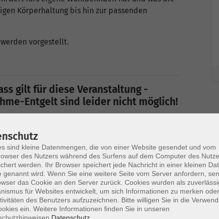
tigen Körperhaltung bis hin zur passenden
werden vorgestellt.
ss gilt für diese Veranstaltung -
me-Entgelt sind leider nicht möglich!
enschutz
s sind kleine Datenmengen, die von einer Website gesendet und vom
owser des Nutzers während des Surfens auf dem Computer des Nutze
chert werden. Ihr Browser speichert jede Nachricht in einer kleinen Dat
 genannt wird. Wenn Sie eine weitere Seite vom Server anfordern, se
owser das Cookie an den Server zurück. Cookies wurden als zuverlässi
ismus für Websites entwickelt, um sich Informationen zu merken oder
tivitäten des Benutzers aufzuzeichnen. Bitte willigen Sie in die Verwen
okies ein. Weitere Informationen finden Sie in unseren
schutzhinweisen.
Datenschutz