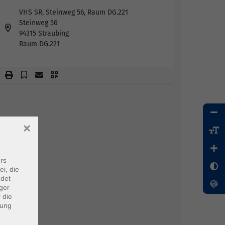
VHS SR, Steinweg 56, Raum DG.221
Steinweg 56
94315 Straubing
Raum DG.221
×
rs
ei, die
ndet
ger
 die
dung