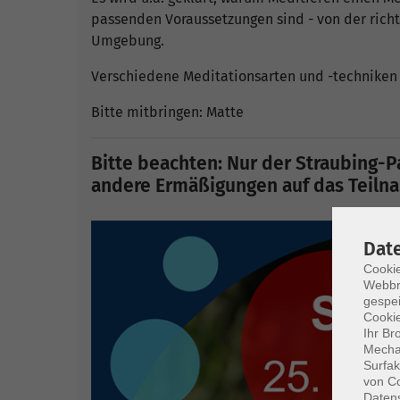
passenden Voraussetzungen sind - von der rich
Umgebung.
Verschiedene Meditationsarten und -techniken 
Bitte mitbringen: Matte
Bitte beachten: Nur der Straubing-Pa
andere Ermäßigungen auf das Teilnah
Dat
Cookie
Webbr
gespei
Cookie
Ihr Br
Mechan
Surfak
von Co
Daten