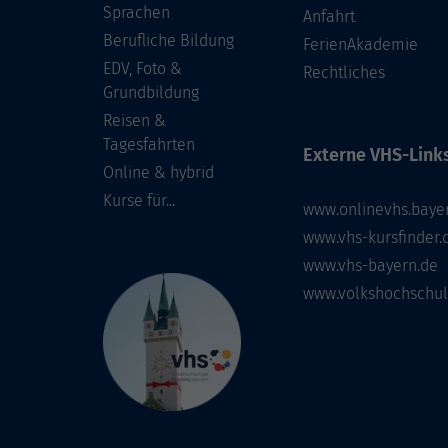
Sprachen
Anfahrt
Berufliche Bildung
FerienAkademie
EDV, Foto &
Rechtliches
Grundbildung
Reisen &
Tagesfahrten
Externe VHS-Links
Online & hybrid
Kurse für...
www.onlinevhs.baye
www.vhs-kursfinder.
www.vhs-bayern.de
www.volkshochschul