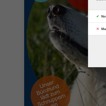
No
Ma