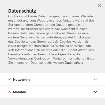
×
Datenschutz
Cookies sind kleine Datenmengen, die von einer Website
gesendet und vom Webbrowser des Nutzers während des
Surfens auf dem Computer des Nutzers gespeichert
Skip to main content
werden. Ihr Browser speichert jede Nachricht in einer
kleinen Datei, die Cookie genannt wird. Wenn Sie eine
weitere Seite vom Server anfordern, sendet Ihr Browser
das Cookie an den Server zurück. Cookies wurden als
zuverlässiger Mechanismus für Websites entwickelt, um
sich Informationen zu merken oder die Surfaktivitäten des
Sie sind hier:
Benutzers aufzuzeichnen. Bitte willigen Sie in die
weitere Kategorien
neue Kurse
Verwendung von Cookies ein. Weitere Informationen finden
Sie in unseren Datenschutzhinweisen.
Datenschutz
Zeichnen mit dem Bleistift für Anfänger:innen
Notwendig
Dieser Kurs richtet sich an alle, die ohne
Vorkenntnisse in die Welt des Zeichnens einsteigen
Matomo
möchten.
Schritt für Schritt lernen Sie den sicheren