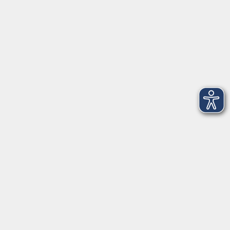
info@vhs-Straubing.de
Tel: +49 9421 8457-0
Fax: +49 9421 8457-50
⇒
Anfahrt zur VHS
Gerne persönlich erreichbar: