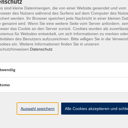
enschutz
s sind kleine Datenmengen, die von einer Website gesendet und vom
owser des Nutzers während des Surfens auf dem Computer des Nutze
chert werden. Ihr Browser speichert jede Nachricht in einer kleinen Dat
 genannt wird. Wenn Sie eine weitere Seite vom Server anfordern, se
Impressum
AGB
Widerrufsbelehrung
Datenschu
owser das Cookie an den Server zurück. Cookies wurden als zuverlässi
ismus für Websites entwickelt, um sich Informationen zu merken oder
tivitäten des Benutzers aufzuzeichnen. Bitte willigen Sie in die Verwen
okies ein. Weitere Informationen finden Sie in unseren
schutzhinweisen.
Datenschutz
Hier finden Sie uns:
twendig
Volkshochschule Straubing gGmbH
Steinweg 56
tomo
94315 Straubing
info@vhs-Straubing.de
Auswahl speichern
Alle Cookies akzeptieren und schl
Tel: +49 9421 8457-0
Fax: +49 9421 8457-50