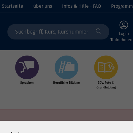
Startseite
über uns
Infos & Hilfe - FAQ
Programm
Login
Teilnehmen
Sprachen
Berufliche Bildung
EDV, Foto &
Grundbildung