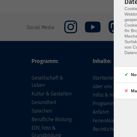
Dat
Cookie
Webbr
gespei
Cookie
Social Media
Ihr Br
Mechan
Surfak
von Co
Daten
Programm:
Inhalte:
No
Gesellschaft &
Startseite
Leben
über uns
Ma
Kultur & Gestalten
Infos & Hilfe - FAQ
Gesundheit
Programm
Sprachen
Anfahrt
Berufliche Bildung
FerienAkademie
EDV, Foto &
Rechtliches
Grundbildung