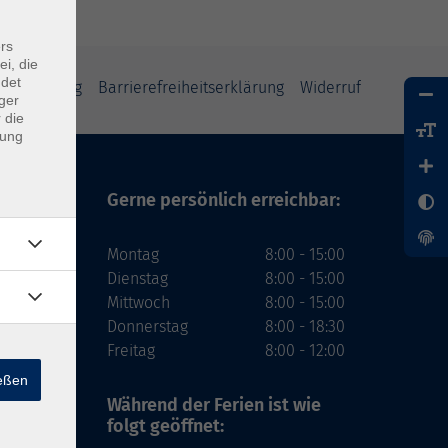
rs
ei, die
ndet
tzerklärung
Barrierefreiheitserklärung
Widerruf
ger
 die
dung
Gerne persönlich erreichbar:
Montag
8:00 - 15:00
Dienstag
8:00 - 15:00
Mittwoch
8:00 - 15:00
Donnerstag
8:00 - 18:30
Freitag
8:00 - 12:00
ießen
Während der Ferien
ist wie
folgt geöffnet: