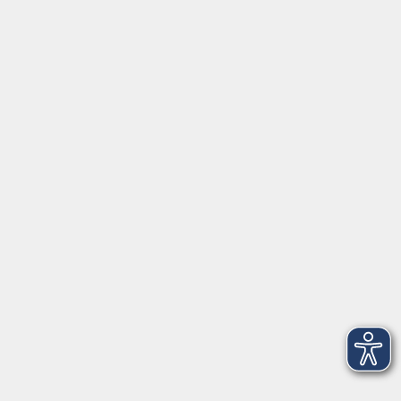
⇒
Anfahrt zur VHS
Gerne persönlich erreichbar:
Montag
8:00 - 15:00
Dienstag
8:00 - 15:00