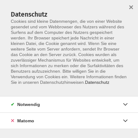
×
Datenschutz
Cookies sind kleine Datenmengen, die von einer Website
gesendet und vom Webbrowser des Nutzers während des
Surfens auf dem Computer des Nutzers gespeichert
Skip to main content
werden. Ihr Browser speichert jede Nachricht in einer
kleinen Datei, die Cookie genannt wird. Wenn Sie eine
weitere Seite vom Server anfordern, sendet Ihr Browser
Der Kurs konnte nicht gefunden werden.
das Cookie an den Server zurück. Cookies wurden als
zuverlässiger Mechanismus für Websites entwickelt, um
sich Informationen zu merken oder die Surfaktivitäten des
Benutzers aufzuzeichnen. Bitte willigen Sie in die
Verwendung von Cookies ein. Weitere Informationen finden
Sie in unseren Datenschutzhinweisen.
Datenschutz
Social Media
Impressum
AGB
Notwendig
Widerrufsbelehrung
Datenschutzerklärung
Matomo
Barrierefreiheitserklärung