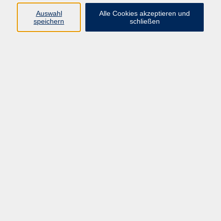
Widerruf
Auswahl
Alle Cookies akzeptieren und
speichern
schließen
Programm:
Gesellschaft & Leben
Kultur & Gestalten
Gesundheit
Sprachen
Berufliche Bildung
EDV, Foto & Grundbildung
Reisen & Tagesfahrten
Online & hybrid
Kurse für...