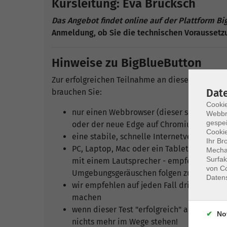
Kursleitung: Eva Brucksch
Das Angebot findet online auf der Plattform Bi
Anmeldung, ob Sie die technischen Voraussetzu
Hinweise zu BigBlueButton
Zur erfolgreichen Teilnahme an dieser Online-V
Dat
brauchen Sie:
Cookie
nur einen Webbrowser (dieser sollte aller
Webbr
gespei
oder der neue Edge auf Chromium-Basis)
Cookie
eine stabile, schnelle Internetverbindung
Ihr Br
PC, Laptop, Mac oder ein Tablet (zur Not 
Mechan
Surfak
mit einem Lautsprecher - empfehlenswert i
von Co
Umgebungsgeräuschen folgen zu können (M
Daten
wir empfehlen auf jeden Fall dringend, ber
machen
wenn dieser Test "erfolgreich" abgeschlos
No
nichts mehr im Wege stehen!