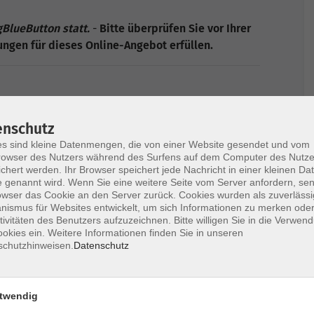
gBlueButton statt.
-
Bitte überprüfen Sie vor Ihrer
ngen für dieses Online-Angebot erfüllen.
eranstaltung auf der Plattform "BigBlueButton"
enschutz
s sind kleine Datenmengen, die von einer Website gesendet und vom
dings auf dem neuesten Stand sein: Firefox, Chrome
owser des Nutzers während des Surfens auf dem Computer des Nutze
chert werden. Ihr Browser speichert jede Nachricht in einer kleinen Dat
 genannt wird. Wenn Sie eine weitere Seite vom Server anfordern, se
 - besser mit LAN-Kabel als im WLAN
owser das Cookie an den Server zurück. Cookies wurden als zuverlässi
reicht auch ein Smartphone), jeweils mindestens
ismus für Websites entwickelt, um sich Informationen zu merken oder
tivitäten des Benutzers aufzuzeichnen. Bitte willigen Sie in die Verwen
st ggf. ein Kopfhörer, um ungestört von
okies ein. Weitere Informationen finden Sie in unseren
ikrofon und Webcam sind nicht erforderlich)
schutzhinweisen.
Datenschutz
eits im Vorfeld selber einen kurzen Test zu
sen wurde, sollte einer erfolgreichen Teilnahme
twendig