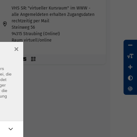
VHS SR: "virtueller Kursraum" im WWW -
alle Angemeldeten erhalten Zugangsdaten
rechtzeitig per Mail
Steinweg 56
94315 Straubing (Online!)
Raum virtuell/online
×
rs
ei, die
ndet
ger
 die
dung