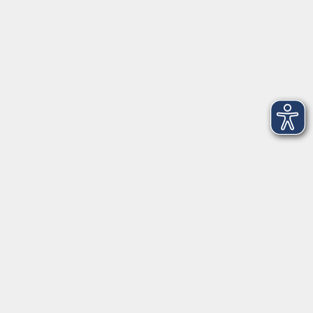
Volkshochschule Straubing gGmbH
Steinweg 56
94315 Straubing
info@vhs-Straubing.de
Tel: +49 9421 8457-0
Fax: +49 9421 8457-50
⇒
Anfahrt zur VHS