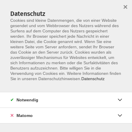
×
Datenschutz
Cookies sind kleine Datenmengen, die von einer Website
gesendet und vom Webbrowser des Nutzers während des
Surfens auf dem Computer des Nutzers gespeichert
Skip to main content
werden. Ihr Browser speichert jede Nachricht in einer
kleinen Datei, die Cookie genannt wird. Wenn Sie eine
weitere Seite vom Server anfordern, sendet Ihr Browser
das Cookie an den Server zurück. Cookies wurden als
zuverlässiger Mechanismus für Websites entwickelt, um
sich Informationen zu merken oder die Surfaktivitäten des
Sie sind hier:
Benutzers aufzuzeichnen. Bitte willigen Sie in die
weitere Kategorien
neue Kurse
Verwendung von Cookies ein. Weitere Informationen finden
Sie in unseren Datenschutzhinweisen.
Datenschutz
Online: Programmieren mit Python: Aufbaukurs
Datenanalyse mit Pandas
Notwendig
- in Kooperation mit der VHS Erlangen
Veranstalter:
Volkshochschule Erlangen, Friedrichstr.
Matomo
19-21, 91054 Erlangen