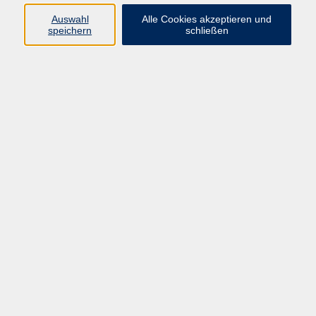
Widerruf
Auswahl
Alle Cookies akzeptieren und
speichern
schließen
Programm:
Gesellschaft & Leben
Kultur & Gestalten
Gesundheit
Sprachen
Berufliche Bildung
EDV, Foto & Grundbildung
Reisen & Tagesfahrten
Online & hybrid
Kurse für...