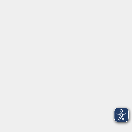
⇒
Anfahrt zur VHS
Gerne persönlich erreichbar:
Montag
8:00 - 15:00
Dienstag
8:00 - 15:00