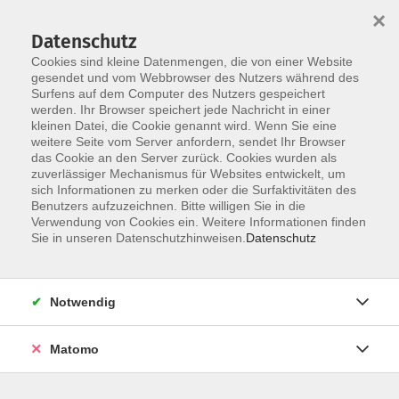
×
Datenschutz
Cookies sind kleine Datenmengen, die von einer Website
gesendet und vom Webbrowser des Nutzers während des
Surfens auf dem Computer des Nutzers gespeichert
Skip to main content
werden. Ihr Browser speichert jede Nachricht in einer
kleinen Datei, die Cookie genannt wird. Wenn Sie eine
weitere Seite vom Server anfordern, sendet Ihr Browser
Der Kurs konnte nicht gefunden werden.
das Cookie an den Server zurück. Cookies wurden als
zuverlässiger Mechanismus für Websites entwickelt, um
sich Informationen zu merken oder die Surfaktivitäten des
Benutzers aufzuzeichnen. Bitte willigen Sie in die
Verwendung von Cookies ein. Weitere Informationen finden
Sie in unseren Datenschutzhinweisen.
Datenschutz
Social Media
Impressum
AGB
Notwendig
Widerrufsbelehrung
Datenschutzerklärung
Matomo
Barrierefreiheitserklärung