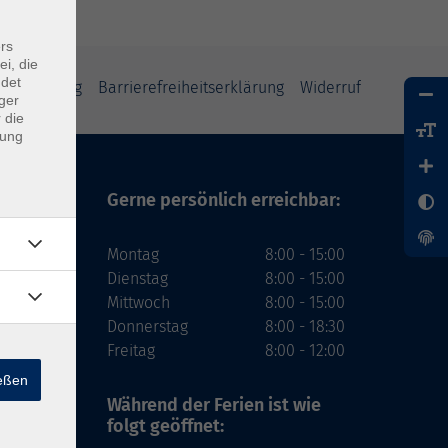
rs
ei, die
ndet
tzerklärung
Barrierefreiheitserklärung
Widerruf
ger
 die
dung
Gerne persönlich erreichbar:
Montag
8:00 - 15:00
Dienstag
8:00 - 15:00
Mittwoch
8:00 - 15:00
Donnerstag
8:00 - 18:30
Freitag
8:00 - 12:00
ießen
Während der Ferien
ist wie
folgt geöffnet: