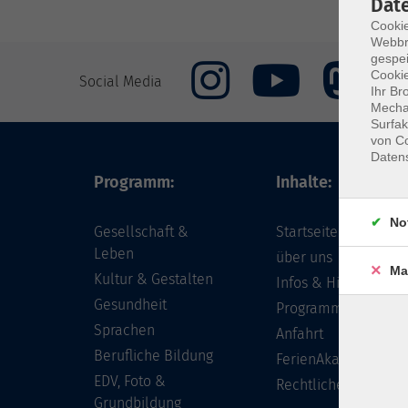
Dat
Cookie
Webbr
gespei
Cookie
Social Media
Ihr Br
Mechan
Surfak
von Co
Daten
Programm:
Inhalte:
No
Gesellschaft &
Startseite
Leben
über uns
Ma
Kultur & Gestalten
Infos & Hilfe - FAQ
Gesundheit
Programm
Sprachen
Anfahrt
Berufliche Bildung
FerienAkademie
EDV, Foto &
Rechtliches
Grundbildung