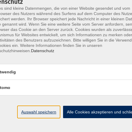
enschutz
s sind kleine Datenmengen, die von einer Website gesendet und vom
owser des Nutzers während des Surfens auf dem Computer des Nutze
chert werden. Ihr Browser speichert jede Nachricht in einer kleinen Dat
 genannt wird. Wenn Sie eine weitere Seite vom Server anfordern, se
Impressum
AGB
Widerrufsbelehrung
Datenschu
owser das Cookie an den Server zurück. Cookies wurden als zuverlässi
ismus für Websites entwickelt, um sich Informationen zu merken oder
tivitäten des Benutzers aufzuzeichnen. Bitte willigen Sie in die Verwen
okies ein. Weitere Informationen finden Sie in unseren
schutzhinweisen.
Datenschutz
Hier finden Sie uns:
twendig
Volkshochschule Straubing gGmbH
Steinweg 56
tomo
94315 Straubing
info@vhs-Straubing.de
Auswahl speichern
Alle Cookies akzeptieren und schl
Tel: +49 9421 8457-0
Fax: +49 9421 8457-50