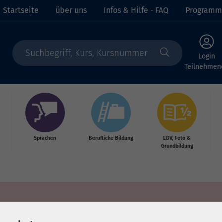
Startseite
über uns
Infos & Hilfe - FAQ
Programm
Login
Teilnehmen
Sprachen
Berufliche Bildung
EDV, Foto &
Grundbildung