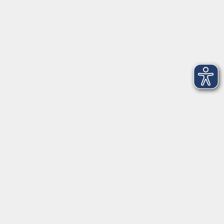
www.vhs-bayern.de
www.volkshochschule.de
Hier finden Sie uns:
Volkshochschule Straubing gGmbH
Steinweg 56
94315 Straubing
info@vhs-Straubing.de
Tel: +49 9421 8457-0
Fax: +49 9421 8457-50
⇒
Anfahrt zur VHS