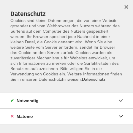
×
Datenschutz
Cookies sind kleine Datenmengen, die von einer Website
gesendet und vom Webbrowser des Nutzers während des
Surfens auf dem Computer des Nutzers gespeichert
Skip to main content
werden. Ihr Browser speichert jede Nachricht in einer
kleinen Datei, die Cookie genannt wird. Wenn Sie eine
weitere Seite vom Server anfordern, sendet Ihr Browser
das Cookie an den Server zurück. Cookies wurden als
zuverlässiger Mechanismus für Websites entwickelt, um
sich Informationen zu merken oder die Surfaktivitäten des
Sie sind hier:
Benutzers aufzuzeichnen. Bitte willigen Sie in die
weitere Kategorien
neue Kurse
Verwendung von Cookies ein. Weitere Informationen finden
Sie in unseren Datenschutzhinweisen.
Datenschutz
Online: Finanzen verstehen - in eigener Sache.
Die eigene Strategie am
Notwendig
Kapitalmarkt - in Kooperation mit der VHS
Karlsruhe
Matomo
Veranstalter:
Volkshochschule Karlsruhe e.V.,
Kaiserallee 12e, 76133 Karlsruhe