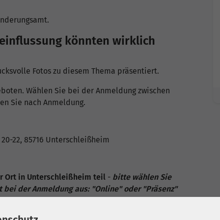
ränderungsamt.
influssung könnten wirklich
ucksvolle Fotos zu diesem Thema präsentiert.
geboten. Wählen Sie bei der Anmeldung zwischen
lten Sie nach Anmeldung.
. 20-22, 85716 Unterschleißheim
 Ort in Unterschleißheim teil
-
bitte wählen Sie
 bei der Anmeldung aus: "Online" oder "Präsenz"
om statt.
-
Bitte überprüfen Sie vor Ihrer