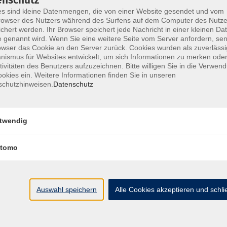
enschutz
ngen für dieses Online-Angebot erfüllen.
s sind kleine Datenmengen, die von einer Website gesendet und vom
owser des Nutzers während des Surfens auf dem Computer des Nutze
chert werden. Ihr Browser speichert jede Nachricht in einer kleinen Dat
 genannt wird. Wenn Sie eine weitere Seite vom Server anfordern, se
eranstaltung auf der Plattform "Zoom" brauchen
owser das Cookie an den Server zurück. Cookies wurden als zuverlässi
ismus für Websites entwickelt, um sich Informationen zu merken oder
tivitäten des Benutzers aufzuzeichnen. Bitte willigen Sie in die Verwen
okies ein. Weitere Informationen finden Sie in unseren
 - besser mit LAN-Kabel als im WLAN
schutzhinweisen.
Datenschutz
reicht auch ein Smartphone), jeweils mindestens
st ggf. ein Kopfhörer, um ungestört von
ikrofon und Webcam sind nicht erforderlich)
twendig
ive-Stream/Meeting erfolgt über ein kleines
tomo
er beitreten (keine Installation notwendig - dieser
sein: Firefox, Chrome oder der neue Edge auf
 Vorfeld diesen kurzen Selbst-Test von Zoom zu
Auswahl speichern
Alle Cookies akzeptieren und schl
sch auch gleich das Zoom-Programm für Windows
iles Gerät (Tablet oder Smartphone) installieren