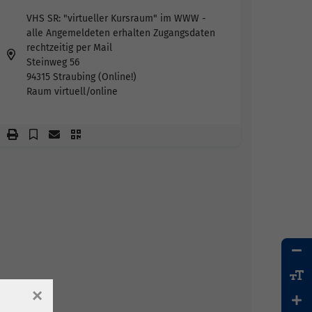
VHS SR: "virtueller Kursraum" im WWW -
alle Angemeldeten erhalten Zugangsdaten
rechtzeitig per Mail
Steinweg 56
94315 Straubing (Online!)
Raum virtuell/online
×