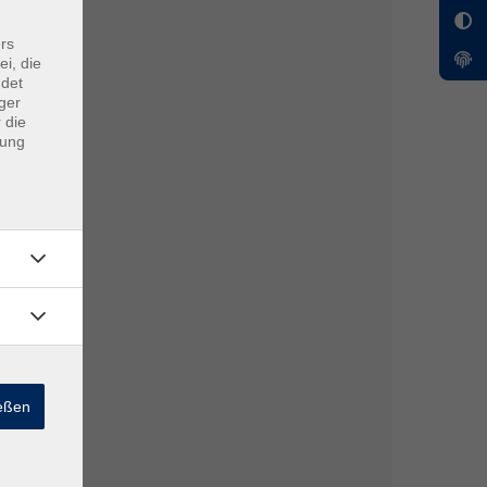
rs
ei, die
ndet
ger
 die
dung
ießen