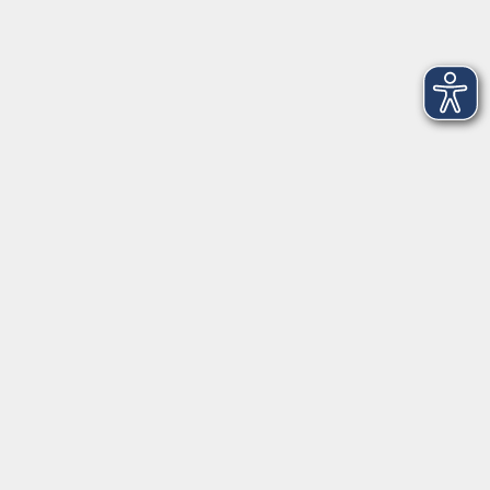
Hier finden Sie uns:
Volkshochschule Straubing gGmbH
Steinweg 56
94315 Straubing
info@vhs-Straubing.de
Tel: +49 9421 8457-0
Fax: +49 9421 8457-50
⇒
Anfahrt zur VHS