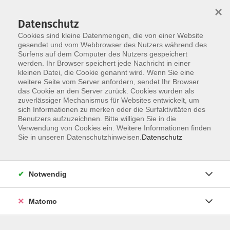
×
Datenschutz
Cookies sind kleine Datenmengen, die von einer Website
gesendet und vom Webbrowser des Nutzers während des
Surfens auf dem Computer des Nutzers gespeichert
Skip to main content
werden. Ihr Browser speichert jede Nachricht in einer
kleinen Datei, die Cookie genannt wird. Wenn Sie eine
weitere Seite vom Server anfordern, sendet Ihr Browser
das Cookie an den Server zurück. Cookies wurden als
zuverlässiger Mechanismus für Websites entwickelt, um
sich Informationen zu merken oder die Surfaktivitäten des
Sie sind hier:
Benutzers aufzuzeichnen. Bitte willigen Sie in die
weitere Kategorien
neue Kurse
Verwendung von Cookies ein. Weitere Informationen finden
Sie in unseren Datenschutzhinweisen.
Datenschutz
Hybrid: Die verdammt blutige Geschichte der
Antike
Notwendig
- ohne den ganzen langweiligen Kram - in
Kooperation mit der VHS München Nord
Matomo
Veranstalter:
Volkshochschule im Norden des
Landkreises München e.V., Mühlenstraße 15, 85737