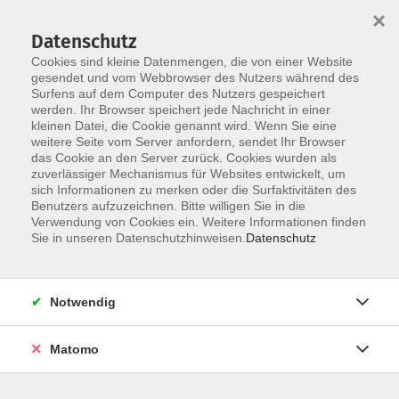
×
Datenschutz
Cookies sind kleine Datenmengen, die von einer Website
gesendet und vom Webbrowser des Nutzers während des
Surfens auf dem Computer des Nutzers gespeichert
Skip to main content
werden. Ihr Browser speichert jede Nachricht in einer
kleinen Datei, die Cookie genannt wird. Wenn Sie eine
weitere Seite vom Server anfordern, sendet Ihr Browser
das Cookie an den Server zurück. Cookies wurden als
zuverlässiger Mechanismus für Websites entwickelt, um
sich Informationen zu merken oder die Surfaktivitäten des
Sie sind hier:
Benutzers aufzuzeichnen. Bitte willigen Sie in die
weitere Kategorien
Verwendung von Cookies ein. Weitere Informationen finden
junge VHS - Kurse für Kinder und Jugendliche
Sie in unseren Datenschutzhinweisen.
Datenschutz
Kindergeburtstag feiern in der Perlen-
Notwendig
Werkstatt
- Charming Charms für 6 bis 10 Kids und
Teenies von 8 bis 14 Jahren - selbstgestaltete
Matomo
Armbänder, Ketten und/oder
Schlüsselanhänger