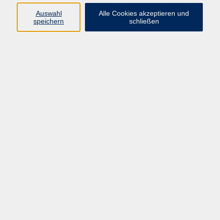
Die Geburtstagsfeier im Kinderland, im Fast-Food-
Auswahl
Alle Cookies akzeptieren und
speichern
schließen
Restaurant oder die Standard-Party-Spiele zu Hause
sind mittlerweile zu langweilig geworden? Sie suchen
nach einer Feier der "etwas anderen Art" - wie wär's
denn mal mit einer Geburtstagsparty in der Perlen-
Werkstatt?
An diesem Nachmittag können die Kinder mit
kleinen Metallanhängern - auch farbige und
emaillierte sind dabei - selbst ein einzigartiges
Schmuckstück entwerfen.
Die Auswahl an Themen und Varianten der zur
Verfügung stehenden Charms ist riesig:
Märchen,
Einhorn,
Natur,
Reisen,