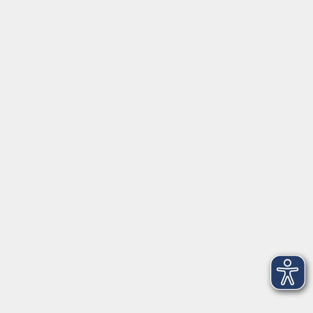
⇒
Anfahrt zur VHS
Gerne persönlich erreichbar:
Montag
8:00 - 15:00
Dienstag
8:00 - 15:00