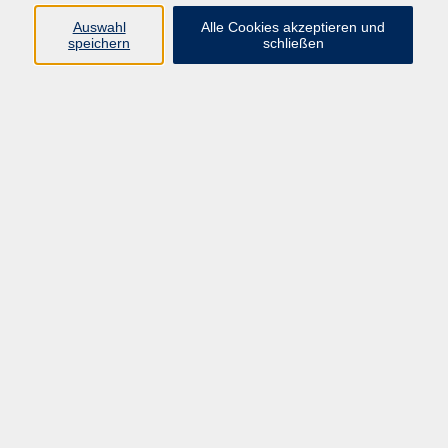
Widerruf
Auswahl
Alle Cookies akzeptieren und
speichern
schließen
Programm:
Gesellschaft & Leben
Kultur & Gestalten
Gesundheit
Sprachen
Berufliche Bildung
EDV, Foto & Grundbildung
Reisen & Tagesfahrten
Online & hybrid
Kurse für...