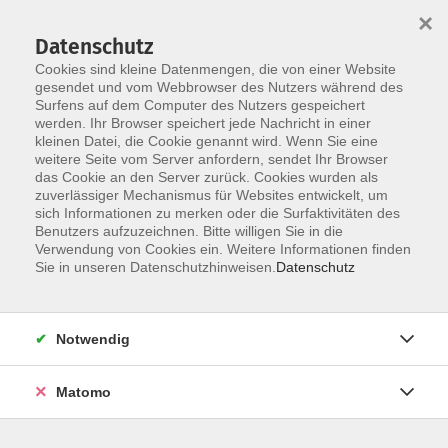
×
Datenschutz
Cookies sind kleine Datenmengen, die von einer Website
gesendet und vom Webbrowser des Nutzers während des
Surfens auf dem Computer des Nutzers gespeichert
Skip to main content
werden. Ihr Browser speichert jede Nachricht in einer
kleinen Datei, die Cookie genannt wird. Wenn Sie eine
weitere Seite vom Server anfordern, sendet Ihr Browser
Der Kurs konnte nicht gefunden werden.
das Cookie an den Server zurück. Cookies wurden als
zuverlässiger Mechanismus für Websites entwickelt, um
sich Informationen zu merken oder die Surfaktivitäten des
Benutzers aufzuzeichnen. Bitte willigen Sie in die
Verwendung von Cookies ein. Weitere Informationen finden
Sie in unseren Datenschutzhinweisen.
Datenschutz
Social Media
Impressum
AGB
Notwendig
Widerrufsbelehrung
Datenschutzerklärung
Matomo
Barrierefreiheitserklärung