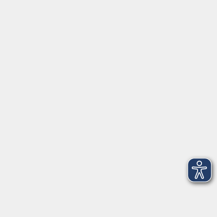
Tel: +49 9421 8457-0
Fax: +49 9421 8457-50
⇒
Anfahrt zur VHS
Gerne persönlich erreichbar:
Montag
8:00 - 15:00