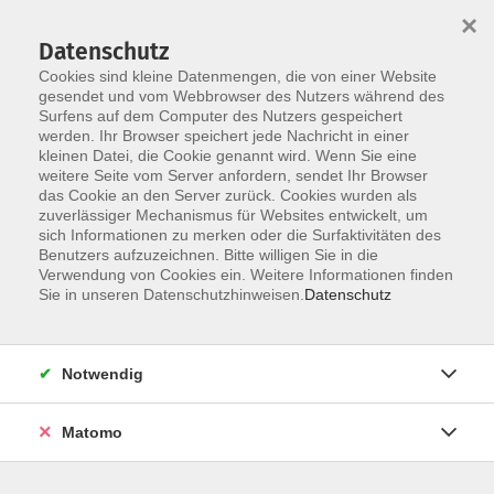
×
Datenschutz
Cookies sind kleine Datenmengen, die von einer Website
gesendet und vom Webbrowser des Nutzers während des
Surfens auf dem Computer des Nutzers gespeichert
Skip to main content
werden. Ihr Browser speichert jede Nachricht in einer
kleinen Datei, die Cookie genannt wird. Wenn Sie eine
weitere Seite vom Server anfordern, sendet Ihr Browser
das Cookie an den Server zurück. Cookies wurden als
Gehen/Laufen
zuverlässiger Mechanismus für Websites entwickelt, um
sich Informationen zu merken oder die Surfaktivitäten des
Benutzers aufzuzeichnen. Bitte willigen Sie in die
Verwendung von Cookies ein. Weitere Informationen finden
Sie in unseren Datenschutzhinweisen.
Datenschutz
0 Kurse
Notwendig
zurück zu Gesundheit
Matomo
Team VHS Straubing
09421/8457-0