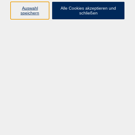
info@vhs-straubing.de
Auswahl
Alle Cookies akzeptieren und
speichern
schließen
Ergebnisse filtern
Keine passenden Kurse gefunden.
Social Media
Impressum
AGB
Widerrufsbelehrung
Datenschutzerklärung